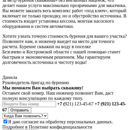
за метр бурения скважины
» без внезапных наценок, что
делает наши
услуги
максимально прозрачными для заказчика.
Вы можете
заказать
весь комплекс работ «
под ключ
», который
включает не только проходку, но и
обустройство
источника. В
стоимость входит установка кессона, монтаж насосного
оборудования и систем автоматики.
Хотите узнать точную стоимость бурения для вашего
участка
?
Позвоните нам, и инженер выедет на место для точного
расчета.
Бурение скважин на воду в поселке
Безгачево
и
Костромской области
с нашей помощью станет
быстрым и экономичным решением. Мы гарантируем
долговечность источника и чистоту воды!
Данила
Руководитель бригад по бурению
Мы поможем Вам выбрать скважину!
Оставьте свой номер. Наш инженер позвонит Вам, даст
полную консультацию по каждому типу.
+7 (
921) 123-45-67
+7 (921) 123-45-
67
Отправить
Я даю
согласие
на обработку персональных данных.
Подробнее в
Политике конфиденциальности