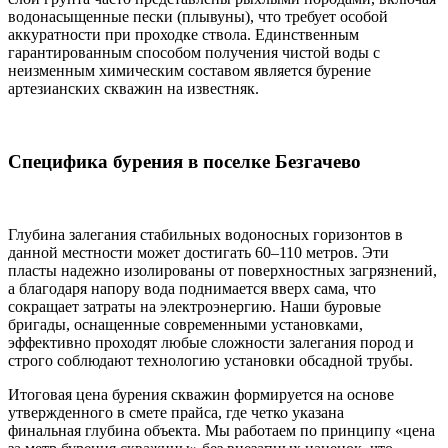
водонасыщенные
пески
(плывуны), что требует особой
аккуратности при проходке ствола. Единственным
гарантированным способом получения чистой воды с
неизменным химическим составом является
бурение
артезианских
скважин на известняк.
Специфика бурения в поселке Безгачево
Глубина
залегания стабильных водоносных горизонтов в
данной местности может достигать 60–110 метров. Эти
пласты надежно изолированы от поверхностных загрязнений,
а благодаря напору вода поднимается вверх сама, что
сокращает затраты на электроэнергию. Наши буровые
бригады, оснащенные современными установками,
эффективно проходят любые сложности залегания пород и
строго соблюдают технологию установки обсадной
трубы
.
Итоговая
цена бурения скважин
формируется на основе
утвержденного в смете прайса, где четко указана
финальная
глубина
объекта. Мы работаем по принципу «
цена